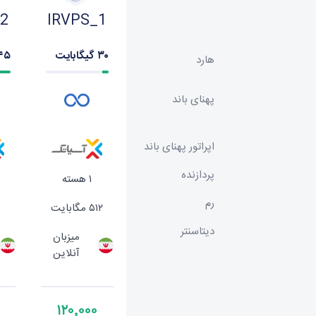
_2
IRVPS_1
۳۰ گیگابایت
۴۵ گیگابا
هارد
پهنای باند
اپراتور پهنای باند
پردازنده
۱ هسته
رم
۵۱۲ مگابایت
۱ گ
دیتاسنتر
میزبان
آنلاین
۱۲۰٬۰۰۰