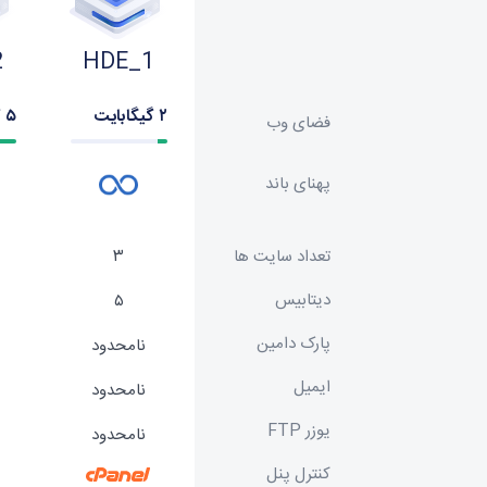
2
HDE_1
۲ گیگابایت
۵ گیگابایت
فضای وب
پهنای باند
۳
تعداد سایت ها
دیتابیس
۵
پارک دامین
نامحدود
ایمیل
نامحدود
یوزر FTP
نامحدود
کنترل پنل