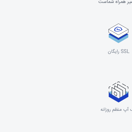
سیر همراه شماست
SSL رایگان
آپ منظم روزانه