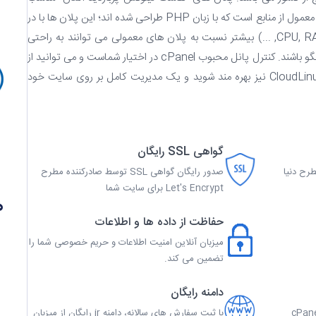
سایت هایی با بازدید بالا و استفاده بیش از حد معمول از منابع است که با زبان PHP طراحی شده اند؛ این پلان ها با در
اختیار داشتن منابع سخت افزاری (CPU, RAM, Hard, ...) بیشتر نسبت به پلان های معمولی می توانند به راحتی
تعداد بازدیدهای بالایی را در حداقل زمان پاسخگو باشند. کنترل پانل محبوب cPanel در اختیار شماست و می توانید از
ابزارهای قدرتمند مانیتورینگ و سایر مزایای CloudLinux نیز بهره مند شوید و یک مدیریت کامل بر روی سایت خود
گواهی SSL رایگان
رح دنیا
صدور رایگان گواهی SSL توسط صادرکننده مطرح
Let's Encrypt برای سایت شما
ه
حفاظت از داده ها و اطلاعات
میزبان آنلاین امنیت اطلاعات و حریم خصوصی شما را
تضمین می کند.
دامنه رایگان
با ثبت سفارش های سالانه، دامنه ir رایگان از میزبان