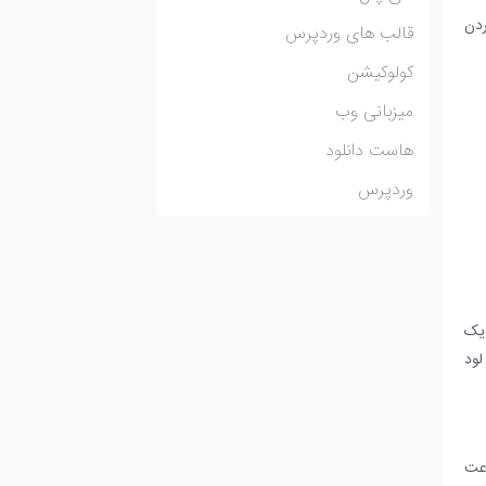
 کش کردن
قالب های وردپرس
کولوکیشن
میزبانی وب
هاست دانلود
وردپرس
موبایل یک
لود
سرعت