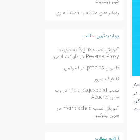
کلی وبسایت
راهکار های مقابله با حملات سرور
پربازدیدترین مطالب
آموزش نصب Nginx به صورت
Reverse Proxy در دایرکت ادمین
فایروال iptables در لینوکس
کانفیگ سرور
Accelerated Mobile
نصب mod_pagespeed در وب
. در
سرور Apache
کان
آموزش نصب memcached در
لیت
سرور لینوکس
آرشیو مطالب