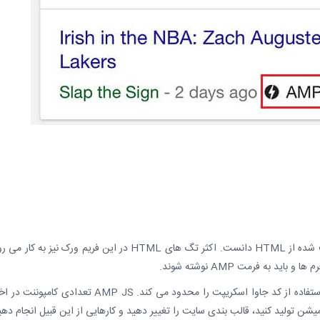
۱- AMP HTML: می توان آن را یک نسخه تضعیف شده از HTML دانست. اکثر تگ های HTML در این فریم ورک نیز به ک
۲- AMP JS: برای اطمینان از لود سریع تر صفحه، استفاده از کد جاوا اسکریپت را محدود می کند. AMP JS تعدادی کام
یشن تولید کنید، قالب بندی سایت را تغییر دهید و کارهایی از این قبیل انجام دهی