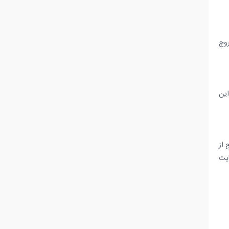
روج
این
 از
ایت