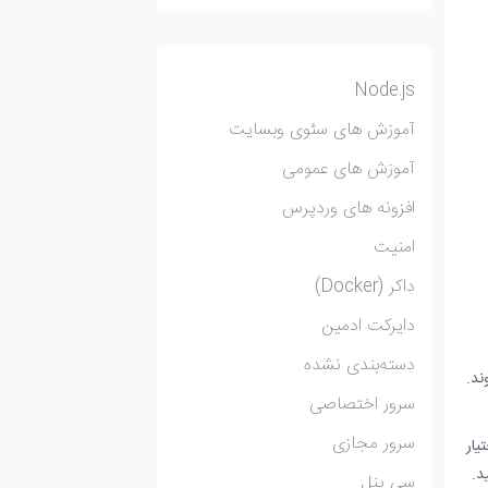
Node.js
آموزش های سئوی وبسایت
آموزش های عمومی
افزونه های وردپرس
امنیت
داکر (Docker)
دایرکت ادمین
دسته‌بندی نشده
ار می روند.
سرور اختصاصی
سرور مجازی
پوننت در اختیار
د.
سی پنل