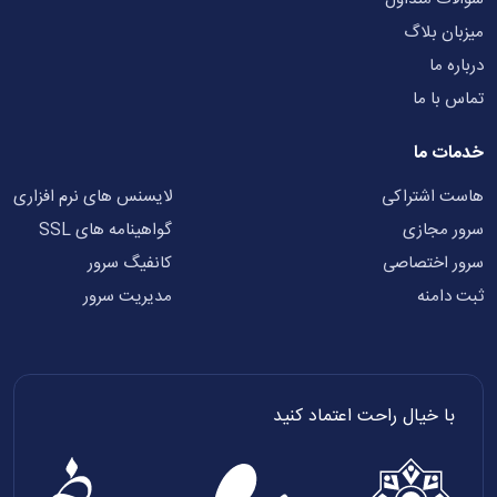
یزبان بلاگ
رباره ما
ماس با ما
دمات ما
است اشتراکی
لایسنس های نرم افزاری
رور مجازی
گواهینامه های SSL
رور اختصاصی
کانفیگ سرور
بت دامنه
مدیریت سرور
با خیال راحت اعتماد کنید