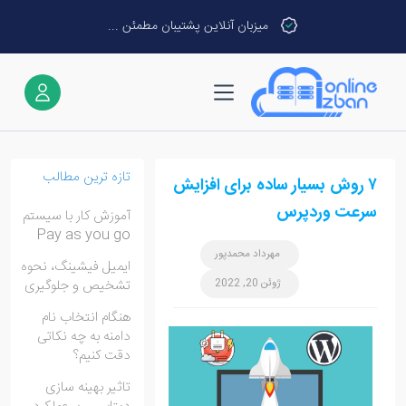
میزبان آنلاین پشتیبان مطمئن ...
تازه ترین مطالب
۷ روش بسیار ساده برای افزایش
سرعت وردپرس
آموزش کار با سیستم
Pay as you go
مهرداد محمدپور
ایمیل فیشینگ، نحوه
ژوئن 20, 2022
تشخیص و جلوگیری
هنگام انتخاب نام
دامنه به چه نکاتی
دقت کنیم؟
تاثیر بهینه سازی